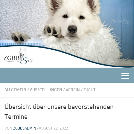
Zum Inhalt springen
ALLGEMEIN
/
AUSSTELLUNGEN
/
VEREIN
/
ZUCHT
Übersicht über unsere bevorstehenden
Termine
VON
ZGBBSADMIN
·
AUGUST 22, 2022