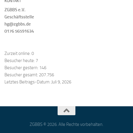
KONTAKT
ZGBBS e.V.
Geschäftsstelle
hg@zgbbs.de
0176 56591634
Zurzeit online:
0
Besucher heute:
7
Besucher gestern:
146
Besucher gesamt:
207.756
Letztes Beitrags-Datum:
Juli 9, 2026
ZGBBS © 2026. Alle Rechte vorbehalten.