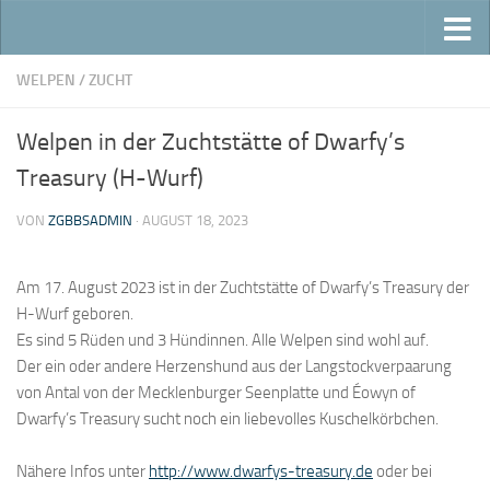
Zum Inhalt springen
WELPEN
/
ZUCHT
Welpen in der Zuchtstätte of Dwarfy’s
Treasury (H-Wurf)
VON
ZGBBSADMIN
·
AUGUST 18, 2023
Am 17. August 2023 ist in der Zuchtstätte of Dwarfy’s Treasury der
H-Wurf geboren.
Es sind 5 Rüden und 3 Hündinnen. Alle Welpen sind wohl auf.
Der ein oder andere Herzenshund aus der Langstockverpaarung
von Antal von der Mecklenburger Seenplatte und Éowyn of
Dwarfy’s Treasury sucht noch ein liebevolles Kuschelkörbchen.
Nähere Infos unter
http://www.dwarfys-
treasury.de
oder bei