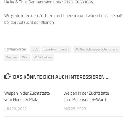
Heike & Thilo Dannenmann unter 0176-56591634.
Wir gratulieren den Züchtern recht herzlich und wünschen viel Spaß
bei der Aufzucht der Kleinen.
Schlagwörter:
BBS
Dwarfy's Treasury
Weißer Schweizer Schäferhund
Welpen
WSS
WSS-Welpen
DAS KÖNNTE DICH AUCH INTERESSIEREN …
Welpen in der Zuchtstätte
Welpen in der Zuchtstätte
vom Herz der Pfalz
vom Pilsensee (R-Wurf)
JULI 29, 2022
MAI 25, 2023