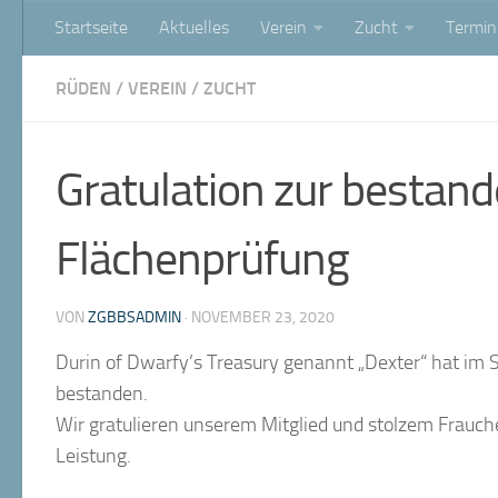
Startseite
Aktuelles
Verein
Zucht
Termin
Zum Inhalt springen
RÜDEN
/
VEREIN
/
ZUCHT
Gratulation zur besta
Flächenprüfung
VON
ZGBBSADMIN
·
NOVEMBER 23, 2020
Durin of Dwarfy’s Treasury genannt „Dexter“ hat im
bestanden.
Wir gratulieren unserem Mitglied und stolzem Frauche
Leistung.