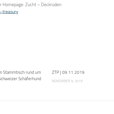
rer Homepage: Zucht – Deckrüden:
s-treasury
m Stammtisch rund um
ZTP | 09.11.2019
Schweizer Schäferhund
NOVEMBER 9, 2019