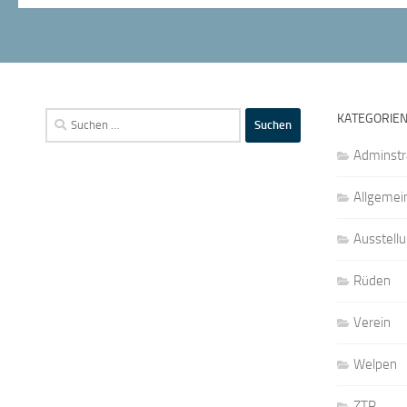
Suchen
KATEGORIE
nach:
Adminstr
Allgemei
Ausstell
Rüden
Verein
Welpen
ZTP