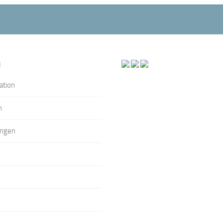
N
ation
n
ungen