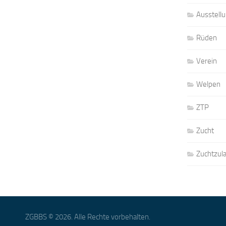
Ausstell
Rüden
Verein
Welpen
ZTP
Zucht
Zuchtzul
ZGBBS © 2026. Alle Rechte vorbehalten.