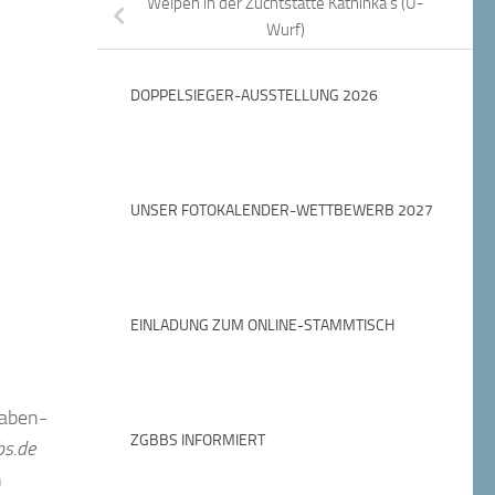
Welpen in der Zuchtstätte Kathinka’s (U-
Wurf)
DOPPELSIEGER-AUSSTELLUNG 2026
UNSER FOTOKALENDER-WETTBEWERB 2027
EINLADUNG ZUM ONLINE-STAMMTISCH
taben-
ZGBBS INFORMIERT
s.de
n