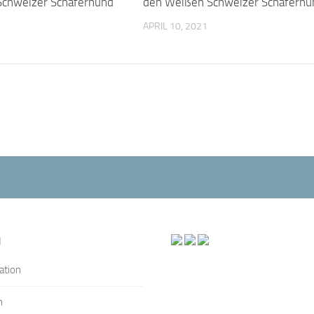
Schweizer Schäferhund
den Weißen Schweizer Schäferhu
APRIL 10, 2021
N
ation
n