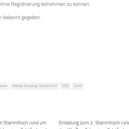
ohne Registrierung teilnehmen zu können.
en bekannt gegeben.
erein
Weißer Schweizer Schäferhund
WSS
Zucht
m Stammtisch rund um
Einladung zum 2. Stammtisch ru