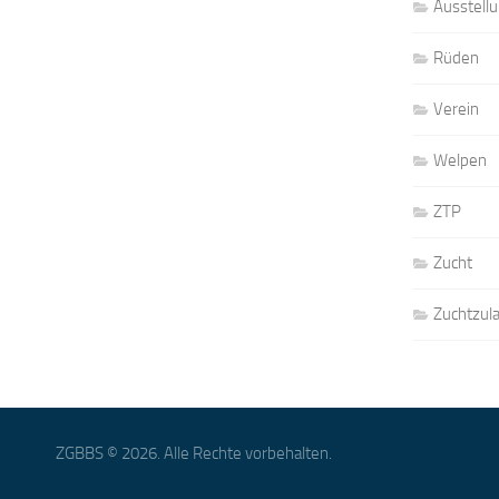
Ausstell
Rüden
Verein
Welpen
ZTP
Zucht
Zuchtzul
ZGBBS © 2026. Alle Rechte vorbehalten.