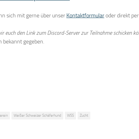
n sich mit gerne über unser
Kontaktformular
oder direkt pe
ir euch den Link zum Discord-Server zur Teilnahme schicken kö
en bekannt gegeben.
erein
Weißer Schweizer Schäferhund
WSS
Zucht