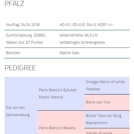
PFALZ
Wurftag: 04.04.2018
HD-A1, ED-0/0, SW-0, MDR1 +/-
Zuchtzulassung: ZGBBS,
Widerristhöhe: 64,5 cm
Wesen Gut, 87 Punkte
vollzahniges Scherengebiss
Besitzer:
Nadine Gies
PEDIGREE
Omega-Merlin of white
Paradise
Perro Blanco’s Eytukan
Mystic Marouk
Biene von Tirol
Eyk von der
Genovevaburg
Brösel Talos von Burg
Blankenheim
Perro Blanco’s Beverly
Aaliyah of white