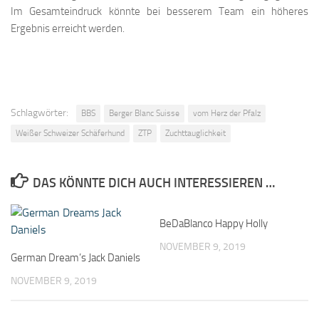
Im Gesamteindruck könnte bei besserem Team ein höheres
Ergebnis erreicht werden.
Schlagwörter:
BBS
Berger Blanc Suisse
vom Herz der Pfalz
Weißer Schweizer Schäferhund
ZTP
Zuchttauglichkeit
DAS KÖNNTE DICH AUCH INTERESSIEREN …
BeDaBlanco Happy Holly
NOVEMBER 9, 2019
German Dream’s Jack Daniels
NOVEMBER 9, 2019