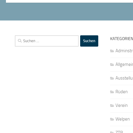
Suchen
KATEGORIE
nach:
Adminstr
Allgemei
Ausstell
Rüden
Verein
Welpen
ZTP