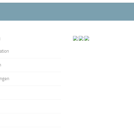
N
ation
n
ungen