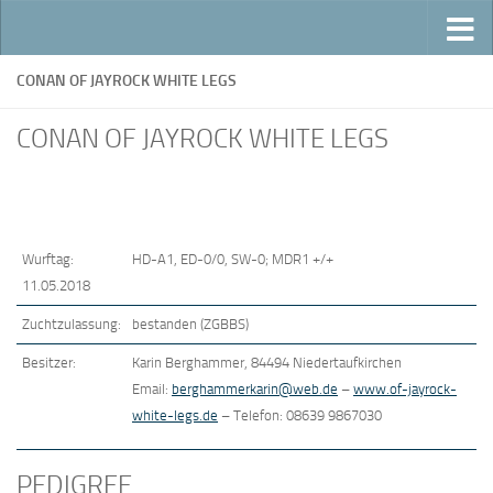
Zum Inhalt springen
CONAN OF JAYROCK WHITE LEGS
CONAN OF JAYROCK WHITE LEGS
Wurftag:
HD-A1, ED-0/0, SW-0; MDR1 +/+
11.05.2018
Zuchtzulassung:
bestanden (ZGBBS)
Besitzer:
Karin Berghammer, 84494 Niedertaufkirchen
Email:
berghammerkarin@web.de
–
www.of-jayrock-
white-legs.de
– Telefon: 08639 9867030
PEDIGREE