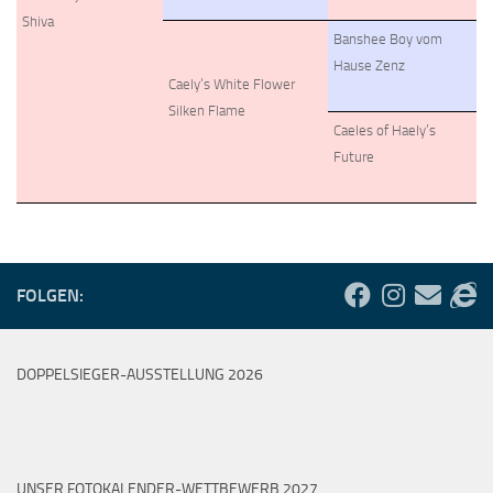
Shiva
Banshee Boy vom
Hause Zenz
Caely’s White Flower
Silken Flame
Caeles of Haely’s
Future
FOLGEN:
DOPPELSIEGER-AUSSTELLUNG 2026
UNSER FOTOKALENDER-WETTBEWERB 2027