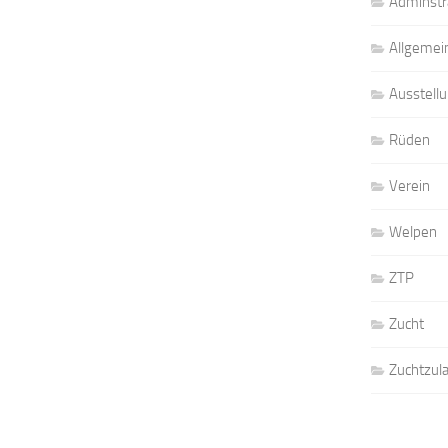
Adminstr
Allgemei
Ausstell
Rüden
Verein
Welpen
ZTP
Zucht
Zuchtzul