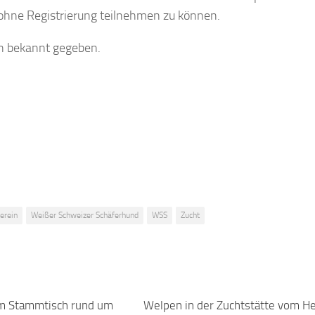
ohne Registrierung teilnehmen zu können.
en bekannt gegeben.
erein
Weißer Schweizer Schäferhund
WSS
Zucht
m Stammtisch rund um
Welpen in der Zuchtstätte vom H