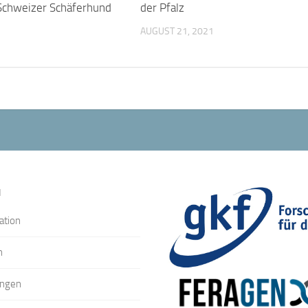
Schweizer Schäferhund
der Pfalz
AUGUST 21, 2021
N
ation
n
ungen