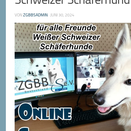
VON
ZGBBSADMIN
·
JUNI 30, 2024